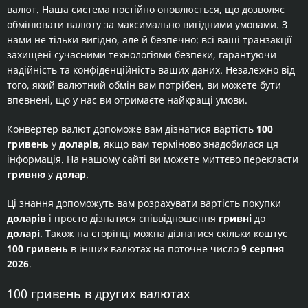
валют. Наша система постійно оновлюється, що дозволяє
обмінювати валюту за максимально вигідними умовами. З
нами не тільки вигідно, але й безпечно: всі ваші транзакції
захищені сучасними технологіями безпеки, гарантуючи
надійність та конфіденційність ваших даних. Незалежно від
того, який валютний обмін вам потрібен, ви можете бути
впевнені, що у нас ви отримаєте найкращі умови.
Конвертер валют допоможе вам дізнатися вартість
100
гривень
у
доларів
, якщо вам терміново знадобилася ця
інформація. На нашому сайті ви можете миттєво перекласти
гривню
у
долар
.
Ці знання допоможуть вам розрахувати вартість покупки
доларів
і просто дізнатися співвідношення
гривні
до
доларі
. Також на сторінці можна дізнатися скільки коштує
100 гривень
в інших валютах на поточне число
9 серпня
2026
.
100 гривень в других валютах