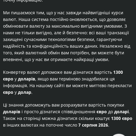
Ми пишаємося тим, що у нас завжди найвигідніші курси
валют. Наша система постійно оновлюється, що дозволяє
обмінювати валюту за максимально вигідними умовами. З
нами не тільки вигідно, але й безпечно: всі ваші транзакції
захищені сучасними технологіями безпеки, гарантуючи
надійність та конфіденційність ваших даних. Незалежно від
того, який валютний обмін вам потрібен, ви можете бути
впевнені, що у нас ви отримаєте найкращі умови.
Конвертер валют допоможе вам дізнатися вартість
1300
євро
у
доларів
, якщо вам терміново знадобилася ця
інформація. На нашому сайті ви можете миттєво перекласти
євро
у
долар
.
Ці знання допоможуть вам розрахувати вартість покупки
доларів
і просто дізнатися співвідношення
євро
до
доларі
.
Також на сторінці можна дізнатися скільки коштує
1300 євро
в інших валютах на поточне число
7 серпня 2026
.