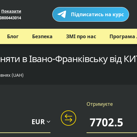
Показати
Підписатись на курс
0800443014
Блог
Безпека
ЗМІ про нас
Програма 
няти в Івано-Франківську від КИ
ивнях (UAH)
Отримуєте
EUR