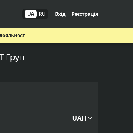
UA
RU
Вхід
Реєстрація
лояльності
Т Груп
UAH