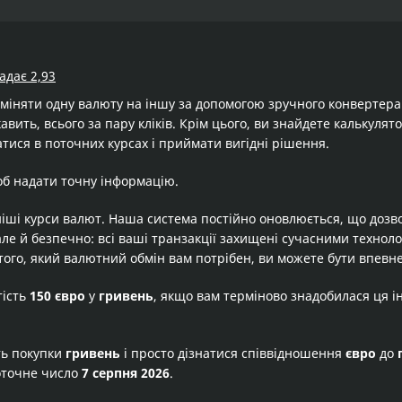
адає 2,93
бміняти одну валюту на іншу за допомогою зручного конвертер
кавить, всього за пару кліків. Крім цього, ви знайдете калькуля
тися в поточних курсах і приймати вигідні рішення.
об надати точну інформацію.
іші курси валют. Наша система постійно оновлюється, що дозв
але й безпечно: всі ваші транзакції захищені сучасними технол
того, який валютний обмін вам потрібен, ви можете бути впевне
тість
150 євро
у
гривень
, якщо вам терміново знадобилася ця і
ть покупки
гривень
і просто дізнатися співвідношення
євро
до
оточне число
7 серпня 2026
.