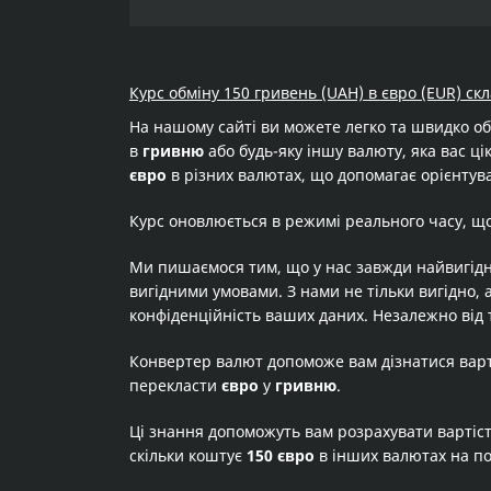
Курс обміну 150 гривень (UAH) в євро (EUR) скл
На нашому сайті ви можете легко та швидко о
в
гривню
або будь-яку іншу валюту, яка вас ці
євро
в різних валютах, що допомагає орієнтува
Курс оновлюється в режимі реального часу, щ
Ми пишаємося тим, що у нас завжди найвигідн
вигідними умовами. З нами не тільки вигідно, 
конфіденційність ваших даних. Незалежно від 
Конвертер валют допоможе вам дізнатися вар
перекласти
євро
у
гривню
.
Ці знання допоможуть вам розрахувати вартіс
скільки коштує
150 євро
в інших валютах на п