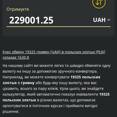
Отримуєте
UAH
Курс обміну 19325 гривен (UAH) в польских злотых (PLN)
складає 1630,8
На нашому сайті ви можете легко та швидко обміняти одну
валюту на іншу за допомогою зручного конвертера.
Наприклад, ви можете конвертувати
19325 польских
злотых
в
гривну
або будь-яку іншу валюту, яка вас
цікавить, всього за пару кліків. Крім цього, ви знайдете
калькулятор, який автоматично показує еквіваленти
19325
польских злотых
в різних валютах, що допомагає
орієнтуватися в поточних курсах і приймати вигідні
рішення.