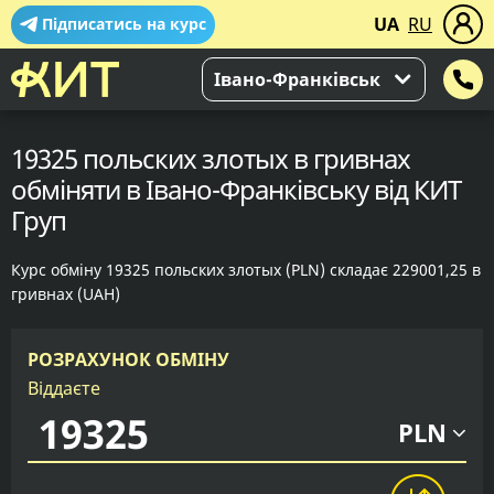
UA
RU
Підписатись на курс
Івано-Франківськ
19325 польских злотых в гривнах
обміняти в Івано-Франківську від КИТ
Груп
Курс обміну 19325 польских злотых (PLN) складає 229001,25 в
гривнах (UAH)
РОЗРАХУНОК ОБМІНУ
Віддаєте
PLN