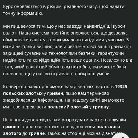
Курс оновлюється в режимі реального часу, щоб надати
точну інформацію.
Ми пишаємося тим, що у нас завжди найвигідніші курси
валют. Наша система постійно оновлюється, що дозволяє
обмінювати валюту за максимально вигідними умовами. З
нами не тільки вигідно, але й безпечно: всі ваші транзакції
захищені сучасними технологіями безпеки, гарантуючи
надійність та конфіденційність ваших даних. Незалежно від
того, який валютний обмін вам потрібен, ви можете бути
впевнені, що у нас ви отримаєте найкращі умови.
Конвертер валют допоможе вам дізнатися вартість
19325
польских злотых
у
гривен
, якщо вам терміново
знадобилася ця інформація. На нашому сайті ви можете
миттєво перекласти
польский злотый
у
гривну
.
Ці знання допоможуть вам розрахувати вартість покупки
гривен
і просто дізнатися співвідношення
польского
злотого
до
гривне
. Також на сторінці можна дізнатися