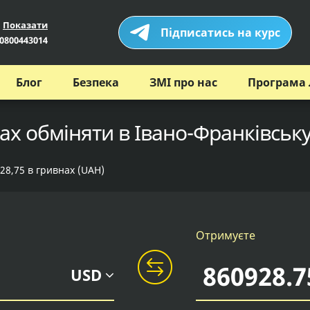
Показати
Підписатись на курс
0800443014
Блог
Безпека
ЗМІ про нас
Програма 
ах обміняти в Івано-Франківську
28,75 в гривнах (UAH)
Отримуєте
USD