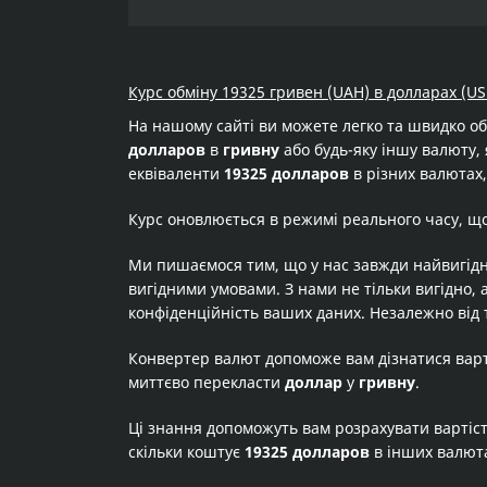
Курс обміну 19325 гривен (UAH) в долларах (US
На нашому сайті ви можете легко та швидко о
долларов
в
гривну
або будь-яку іншу валюту, 
еквіваленти
19325 долларов
в різних валютах,
Курс оновлюється в режимі реального часу, щ
Ми пишаємося тим, що у нас завжди найвигідн
вигідними умовами. З нами не тільки вигідно, 
конфіденційність ваших даних. Незалежно від 
Конвертер валют допоможе вам дізнатися вар
миттєво перекласти
доллар
у
гривну
.
Ці знання допоможуть вам розрахувати вартіс
скільки коштує
19325 долларов
в інших валют