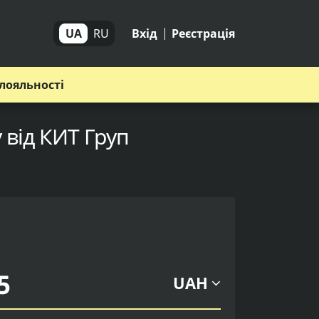
UA
RU
Вхід
Реєстрація
лояльності
 від КИТ Груп
UAH