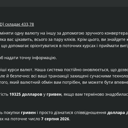
D) складає 433,78
бміняти одну валюту на іншу за допомогою зручного конвертер
яка вас цікавить, всього за пару кліків. Крім цього, ви знайдет
 що допомагає орієнтуватися в поточних курсах і приймати вигі
об надати точну інформацію.
іші курси валют. Наша система постійно оновлюється, що дозв
але й безпечно: всі ваші транзакції захищені сучасними технол
того, який валютний обмін вам потрібен, ви можете бути впевне
тість
19325 долларов
у
гривен
, якщо вам терміново знадобилас
ть покупки
гривен
і просто дізнатися співвідношення
доллара
ах на поточне число
7 серпня 2026
.