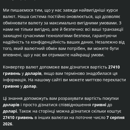
Ми пишаємося тим, що у нас завжди найвигідніші курси
валют. Наша система постійно оновлюється, що дозволяє
обмінювати валюту за максимально вигідними умовами. З
нами не тільки вигідно, але й безпечно: всі ваші транзакції
захищені сучасними технологіями безпеки, гарантуючи
надійність та конфіденційність ваших даних. Незалежно від
того, який валютний обмін вам потрібен, ви можете бути
впевнені, що у нас ви отримаєте найкращі умови.
Конвертер валют допоможе вам дізнатися вартість
27410
гривень
у
доларів
, якщо вам терміново знадобилася ця
інформація. На нашому сайті ви можете миттєво перекласти
гривню
у
долар
.
Ці знання допоможуть вам розрахувати вартість покупки
доларів
і просто дізнатися співвідношення
гривні
до
доларі
. Також на сторінці можна дізнатися скільки коштує
27410 гривень
в інших валютах на поточне число
7 серпня
2026
.