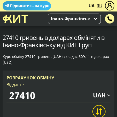
UA
RU
Підписатись на курс
Івано-Франківськ
27410 гривень в доларах обміняти в
Івано-Франківську від КИТ Груп
Курс обміну 27410 гривень (UAH) складає 609,11 в доларах
(USD)
РОЗРАХУНОК ОБМІНУ
Віддаєте
UAH