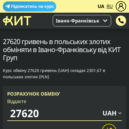
UA
RU
Підписатись на курс
Івано-Франківськ
27620 гривень в польських злотих
обміняти в Івано-Франківську від КИТ
Груп
Курс обміну 27620 гривень (UAH) складає 2301,67 в
польських злотих (PLN)
РОЗРАХУНОК ОБМІНУ
Віддаєте
UAH