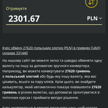
Отримуєте
PLN
Курс обміну 27620 польських злотих (PLN) в гривнях (UAH)
складає 331440
На нашому сайті ви можете легко та швидко обміняти одну
валюту на іншу за допомогою зручного конвертера.
Наприклад, ви можете конвертувати
27620 гривень
в
польський злотий
або будь-яку іншу валюту, яка вас
цікавить, всього за пару кліків. Крім цього, ви знайдете
калькулятор, який автоматично показує еквіваленти
27620
гривень
в різних валютах, що допомагає орієнтуватися в
поточних курсах і приймати вигідні рішення.
Курс оновлюється в режимі реального часу, щоб надати