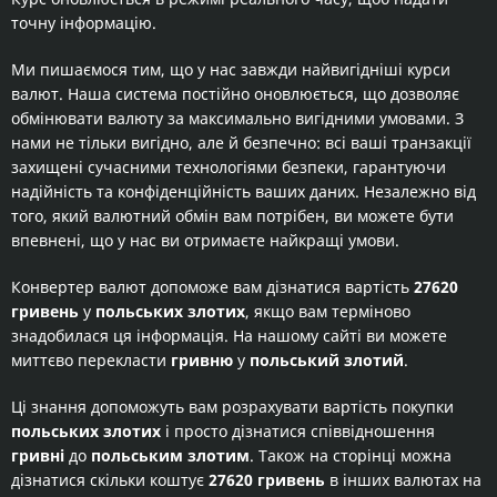
точну інформацію.
Ми пишаємося тим, що у нас завжди найвигідніші курси
валют. Наша система постійно оновлюється, що дозволяє
обмінювати валюту за максимально вигідними умовами. З
нами не тільки вигідно, але й безпечно: всі ваші транзакції
захищені сучасними технологіями безпеки, гарантуючи
надійність та конфіденційність ваших даних. Незалежно від
того, який валютний обмін вам потрібен, ви можете бути
впевнені, що у нас ви отримаєте найкращі умови.
Конвертер валют допоможе вам дізнатися вартість
27620
гривень
у
польських злотих
, якщо вам терміново
знадобилася ця інформація. На нашому сайті ви можете
миттєво перекласти
гривню
у
польський злотий
.
Ці знання допоможуть вам розрахувати вартість покупки
польських злотих
і просто дізнатися співвідношення
гривні
до
польським злотим
. Також на сторінці можна
дізнатися скільки коштує
27620 гривень
в інших валютах на