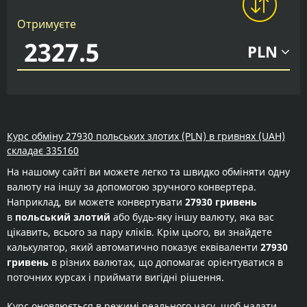
Отримуєте
PLN
Курс обміну 27930 польських злотих (PLN) в гривнях (UAH)
складає 335160
На нашому сайті ви можете легко та швидко обміняти одну
валюту на іншу за допомогою зручного конвертера.
Наприклад, ви можете конвертувати
27930 гривень
в
польський злотий
або будь-яку іншу валюту, яка вас
цікавить, всього за пару кліків. Крім цього, ви знайдете
калькулятор, який автоматично показує еквіваленти
27930
гривень
в різних валютах, що допомагає орієнтуватися в
поточних курсах і приймати вигідні рішення.
Курс оновлюється в режимі реального часу, щоб надати