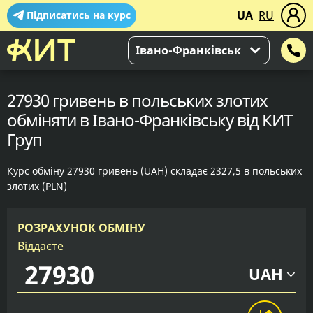
UA
RU
Підписатись на курс
Івано-Франківськ
27930 гривень в польських злотих
обміняти в Івано-Франківську від КИТ
Груп
Курс обміну 27930 гривень (UAH) складає 2327,5 в польських
злотих (PLN)
РОЗРАХУНОК ОБМІНУ
Віддаєте
UAH