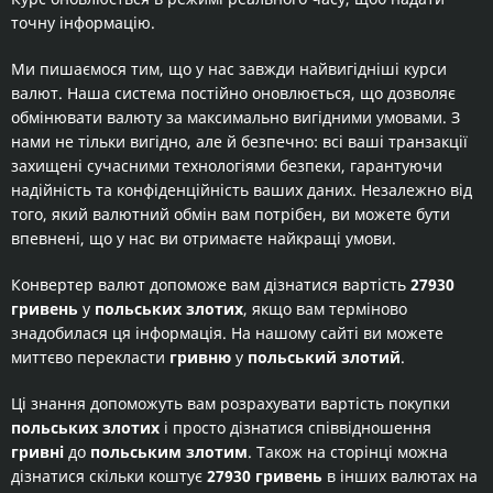
точну інформацію.
Ми пишаємося тим, що у нас завжди найвигідніші курси
валют. Наша система постійно оновлюється, що дозволяє
обмінювати валюту за максимально вигідними умовами. З
нами не тільки вигідно, але й безпечно: всі ваші транзакції
захищені сучасними технологіями безпеки, гарантуючи
надійність та конфіденційність ваших даних. Незалежно від
того, який валютний обмін вам потрібен, ви можете бути
впевнені, що у нас ви отримаєте найкращі умови.
Конвертер валют допоможе вам дізнатися вартість
27930
гривень
у
польських злотих
, якщо вам терміново
знадобилася ця інформація. На нашому сайті ви можете
миттєво перекласти
гривню
у
польський злотий
.
Ці знання допоможуть вам розрахувати вартість покупки
польських злотих
і просто дізнатися співвідношення
гривні
до
польським злотим
. Також на сторінці можна
дізнатися скільки коштує
27930 гривень
в інших валютах на