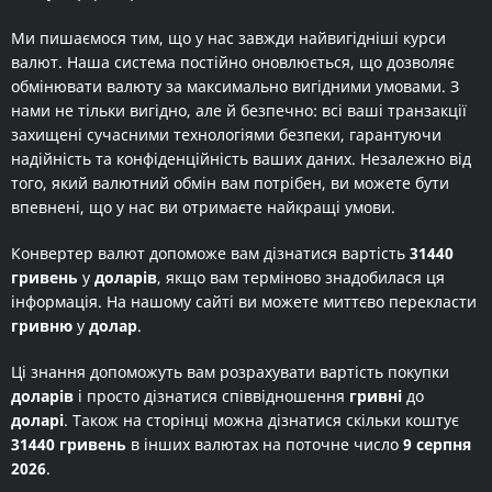
Ми пишаємося тим, що у нас завжди найвигідніші курси
валют. Наша система постійно оновлюється, що дозволяє
обмінювати валюту за максимально вигідними умовами. З
нами не тільки вигідно, але й безпечно: всі ваші транзакції
захищені сучасними технологіями безпеки, гарантуючи
надійність та конфіденційність ваших даних. Незалежно від
того, який валютний обмін вам потрібен, ви можете бути
впевнені, що у нас ви отримаєте найкращі умови.
Конвертер валют допоможе вам дізнатися вартість
31440
гривень
у
доларів
, якщо вам терміново знадобилася ця
інформація. На нашому сайті ви можете миттєво перекласти
гривню
у
долар
.
Ці знання допоможуть вам розрахувати вартість покупки
доларів
і просто дізнатися співвідношення
гривні
до
доларі
. Також на сторінці можна дізнатися скільки коштує
31440 гривень
в інших валютах на поточне число
9 серпня
2026
.