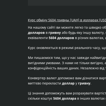
Курс обміну 5604 гривны (UAH) в долларах (USD
На нашому сайті ви можете легко та швидко о
долларов
в
гривну
або будь-яку іншу валюту, 
еквіваленти
5604 долларов
в різних валютах, 
Курс оновлюється в режимі реального часу, щ
Ми пишаємося тим, що у нас завжди найвигідн
вигідними умовами. З нами не тільки вигідно, 
конфіденційність ваших даних. Незалежно від 
Конвертер валют допоможе вам дізнатися вар
миттєво перекласти
доллар
у
гривну
.
Ці знання допоможуть вам розрахувати вартіс
скільки коштує
5604 доллара
в інших валютах 