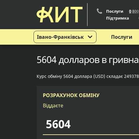
Послуги
0
8
0
0
Підтримка
Івано-Франківськ
Послуги
5604 долларов в гривна
Курс обміну 5604 доллара (USD) складає 249378
РОЗРАХУНОК ОБМІНУ
Віддаєте