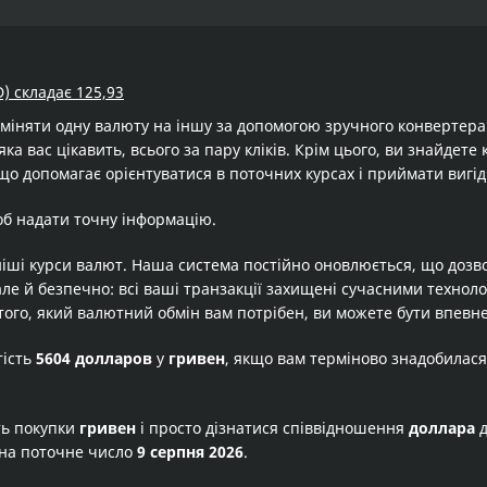
) складає 125,93
бміняти одну валюту на іншу за допомогою зручного конвертер
яка вас цікавить, всього за пару кліків. Крім цього, ви знайдет
що допомагає орієнтуватися в поточних курсах і приймати вигід
об надати точну інформацію.
іші курси валют. Наша система постійно оновлюється, що дозв
але й безпечно: всі ваші транзакції захищені сучасними технол
того, який валютний обмін вам потрібен, ви можете бути впевне
тість
5604 долларов
у
гривен
, якщо вам терміново знадобилася
ть покупки
гривен
і просто дізнатися співвідношення
доллара
на поточне число
9 серпня 2026
.