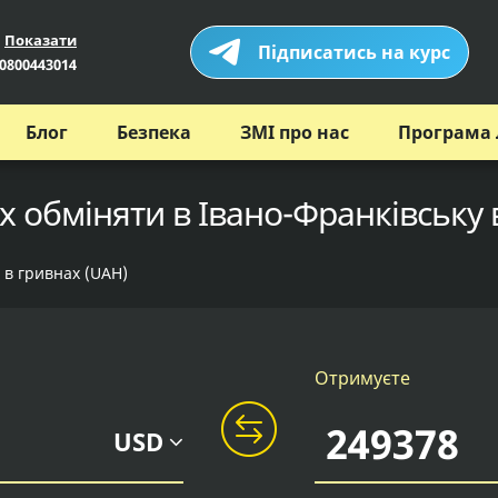
Показати
Підписатись на курс
0800443014
Блог
Безпека
ЗМІ про нас
Програма 
х обміняти в Івано-Франківську 
 в гривнах (UAH)
Отримуєте
USD