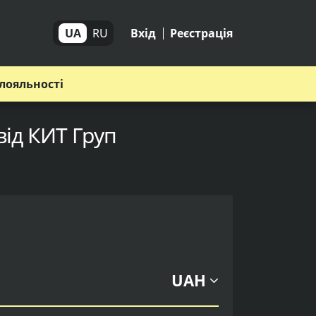
UA
RU
Вхід
Реєстрація
лояльності
від КИТ Груп
UAH