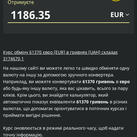
Отримуєте
EUR
Курс обміну 61370 євро (EUR) в гривнях (UAH) складає
3174670,1
На нашому сайті ви можете легко та швидко обміняти одну
валюту на іншу за допомогою зручного конвертера.
Наприклад, ви можете конвертувати
61370 гривень
в
євро
або будь-яку іншу валюту, яка вас цікавить, всього за пару
кліків. Крім цього, ви знайдете калькулятор, який
автоматично показує еквіваленти
61370 гривень
в різних
валютах, що допомагає орієнтуватися в поточних курсах і
приймати вигідні рішення.
Курс оновлюється в режимі реального часу, щоб надати
точну інформацію.