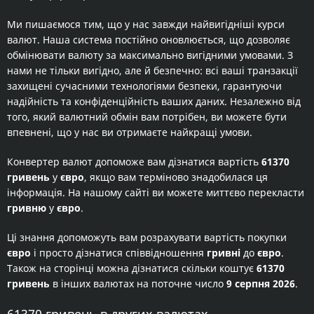
Ми пишаємося тим, що у нас завжди найвигідніші курси
валют. Наша система постійно оновлюється, що дозволяє
обмінювати валюту за максимально вигідними умовами. З
нами не тільки вигідно, але й безпечно: всі ваші транзакції
захищені сучасними технологіями безпеки, гарантуючи
надійність та конфіденційність ваших даних. Незалежно від
того, який валютний обмін вам потрібен, ви можете бути
впевнені, що у нас ви отримаєте найкращі умови.
Конвертер валют допоможе вам дізнатися вартість
61370
гривень
у
євро
, якщо вам терміново знадобилася ця
інформація. На нашому сайті ви можете миттєво перекласти
гривню
у
євро
.
Ці знання допоможуть вам розрахувати вартість покупки
євро
і просто дізнатися співвідношення
гривні
до
євро
.
Також на сторінці можна дізнатися скільки коштує
61370
гривень
в інших валютах на поточне число
9 серпня 2026
.