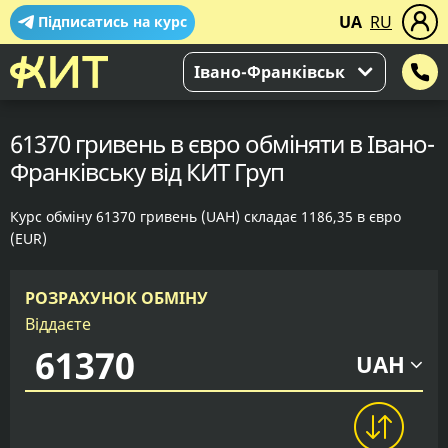
UA
RU
Підписатись на курс
Івано-Франківськ
61370 гривень в євро обміняти в Івано-
Франківську від КИТ Груп
Курс обміну 61370 гривень (UAH) складає 1186,35 в євро
(EUR)
РОЗРАХУНОК ОБМІНУ
Віддаєте
UAH