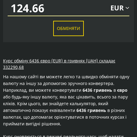
EUR
ОБМІНЯТИ
Курс обміну 6436 євро (EUR) в гривнях (UAH) складає
332290,68
На нашому сайті ви можете легко та швидко обміняти одну
валюту на іншу за допомогою зручного конвертера.
Наприклад, ви можете конвертувати
6436 гривень
в
євро
або будь-яку іншу валюту, яка вас цікавить, всього за пару
кліків. Крім цього, ви знайдете калькулятор, який
автоматично показує еквіваленти
6436 гривень
в різних
валютах, що допомагає орієнтуватися в поточних курсах і
приймати вигідні рішення.
Курс оновлюється в режимі реального часу, щоб надати