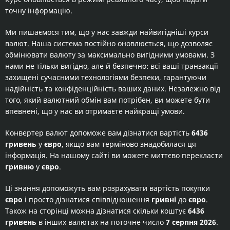
точну інформацію.
Ми пишаємося тим, що у нас завжди найвигідніші курси
валют. Наша система постійно оновлюється, що дозволяє
обмінювати валюту за максимально вигідними умовами. З
нами не тільки вигідно, але й безпечно: всі ваші транзакції
захищені сучасними технологіями безпеки, гарантуючи
надійність та конфіденційність ваших даних. Незалежно від
того, який валютний обмін вам потрібен, ви можете бути
впевнені, що у нас ви отримаєте найкращі умови.
Конвертер валют допоможе вам дізнатися вартість
6436
гривень
у
євро
, якщо вам терміново знадобилася ця
інформація. На нашому сайті ви можете миттєво перекласти
гривню
у
євро
.
Ці знання допоможуть вам розрахувати вартість покупки
євро
і просто дізнатися співвідношення
гривні
до
євро
.
Також на сторінці можна дізнатися скільки коштує
6436
гривень
в інших валютах на поточне число
7 серпня 2026
.