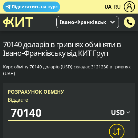
UA
RU
Підписатись на курс
Івано-Франківськ
70140 доларів в гривнях обміняти в
Івано-Франківську від КИТ Груп
Курс обміну 70140 доларів (USD) складає 3121230 в гривнях
(UAH)
РОЗРАХУНОК ОБМІНУ
Віддаєте
USD