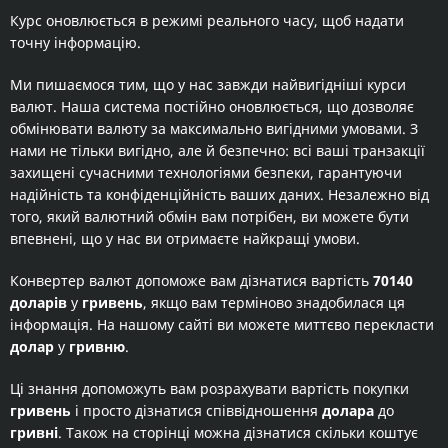
Курс оновлюється в режимі реального часу, щоб надати
точну інформацію.
Ми пишаємося тим, що у нас завжди найвигідніші курси
валют. Наша система постійно оновлюється, що дозволяє
обмінювати валюту за максимально вигідними умовами. З
нами не тільки вигідно, але й безпечно: всі ваші транзакції
захищені сучасними технологіями безпеки, гарантуючи
надійність та конфіденційність ваших даних. Незалежно від
того, який валютний обмін вам потрібен, ви можете бути
впевнені, що у нас ви отримаєте найкращі умови.
Конвертер валют допоможе вам дізнатися вартість
70140
доларів
у
гривень
, якщо вам терміново знадобилася ця
інформація. На нашому сайті ви можете миттєво перекласти
долар
у
гривню
.
Ці знання допоможуть вам розрахувати вартість покупки
гривень
і просто дізнатися співвідношення
долара
до
гривні
. Також на сторінці можна дізнатися скільки коштує