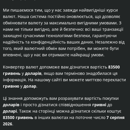
Ми пишаємося тим, що у нас завжди найвигідніші курси
валют. Наша система постійно оновлюється, що дозволяє
обмінювати валюту за максимально вигідними умовами. З
нами не тільки вигідно, але й безпечно: всі ваші транзакції
захищені сучасними технологіями безпеки, гарантуючи
надійність та конфіденційність ваших даних. Незалежно від
того, який валютний обмін вам потрібен, ви можете бути
впевнені, що у нас ви отримаєте найкращі умови.
Конвертер валют допоможе вам дізнатися вартість
83500
гривень
у
доларів
, якщо вам терміново знадобилася ця
інформація. На нашому сайті ви можете миттєво перекласти
гривню
у
долар
.
Ці знання допоможуть вам розрахувати вартість покупки
доларів
і просто дізнатися співвідношення
гривні
до
доларі
. Також на сторінці можна дізнатися скільки коштує
83500 гривень
в інших валютах на поточне число
7 серпня
2026
.