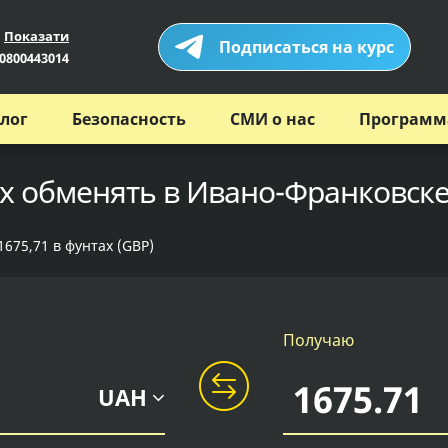
Показати
Подписаться на курс
0800443014
лог
Безопасность
СМИ о нас
Программ
ах обменять в Ивано-Франковске
675,71 в фунтах (GBP)
Получаю
UAH