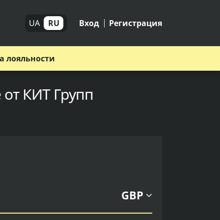
UA
RU
Вход
Регистрация
а лояльности
 от КИТ Групп
GBP