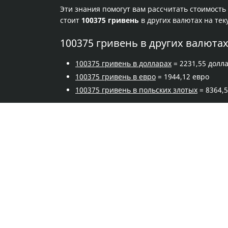
Эти знания помогут вам рассчитать стоимость
стоит
100375 гривень
в других валютах на те
100375 гривень в других валюта
100375 гривень в долларах
= 2231,55 долл
100375 гривень в евро
= 1944,12 евро
100375 гривень в польских злотых
= 8364,5