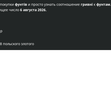
 покупки
фунтів
и просто узнать соотношение
гривні
к
фунтам
кущее число
6 августа 2026.
х
ар
8 польского злотого
Правила сервиса
Политика конфиденциальности
Банковское золото