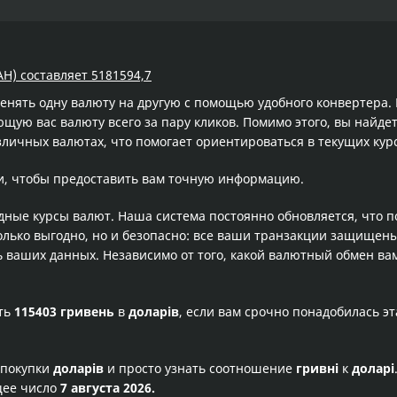
AH) составляет 5181594,7
менять одну валюту на другую с помощью удобного конвертера
ую вас валюту всего за пару кликов. Помимо этого, вы найдет
зличных валютах, что помогает ориентироваться в текущих ку
и, чтобы предоставить вам точную информацию.
одные курсы валют. Наша система постоянно обновляется, что 
олько выгодно, но и безопасно: все ваши транзакции защищен
ваших данных. Независимо от того, какой валютный обмен вам
сть
115403 гривень
в
доларів
, если вам срочно понадобилась э
 покупки
доларів
и просто узнать соотношение
гривні
к
доларі
щее число
7 августа 2026.