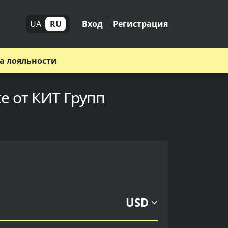
UA
RU
Вход
Регистрация
а лояльности
е от КИТ Групп
USD