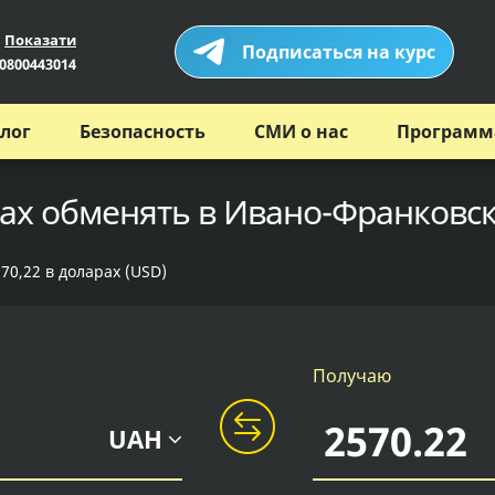
Показати
Подписаться на курс
0800443014
лог
Безопасность
СМИ о нас
Программ
рах обменять в Ивано-Франковск
70,22 в доларах (USD)
Получаю
UAH