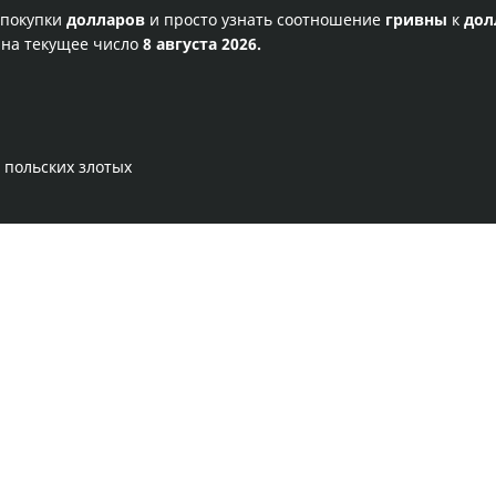
 покупки
долларов
и просто узнать соотношение
гривны
к
дол
 на текущее число
8 августа 2026.
 польских злотых
Правила сервиса
Политика конфиденциальности
Банковское золото