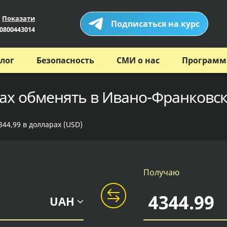
Показати
Подписаться на курс
0800443014
лог
Безопасность
СМИ о нас
Программ
рах обменять в Ивано-Франковск
344,99 в долларах (USD)
Получаю
UAH