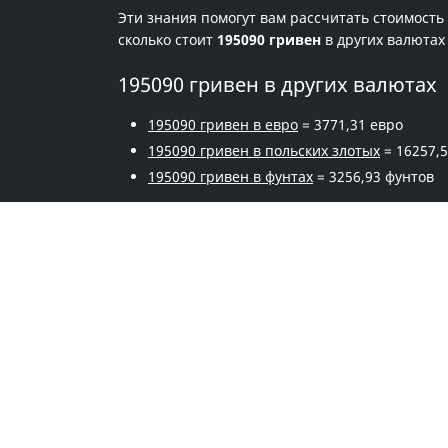
Эти знания помогут вам рассчитать стоимость
сколько стоит
195090 гривен
в других валютах
195090 гривен в других валютах
195090 гривен в евро
= 3771,31 евро
195090 гривен в польских злотых
= 16257,5
195090 гривен в фунтах
= 3256,93 фунтов