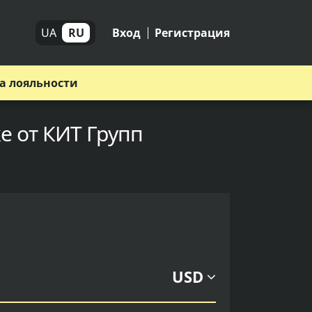
UA
RU
Вход
Регистрация
а лояльности
е от КИТ Групп
USD