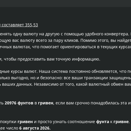
 составляет 355,53
менять одну валюту на другую с помощью удобного конвертера
ую вас валюту всего за пару кликов. Помимо этого, вы найде
ичных валютах, что помогает ориентироваться в текущих курс
и, чтобы предоставить вам точную информацию.
одные курсы валют. Наша система постоянно обновляется, что 
олько выгодно, но и безопасно: все ваши транзакции защищен
ваших данных. Независимо от того, какой валютный обмен вам
сть
20976 фунтов
в
гривен
, если вам срочно понадобилась эта
 покупки
гривен
и просто узнать соотношение
фунта
к
гривне
.
щее число
6 августа 2026.