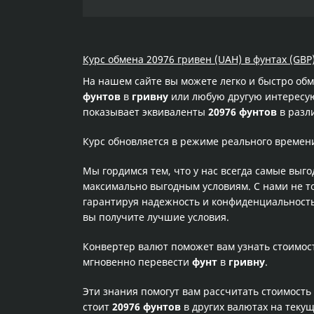
Курс обмена 20976 гривен (UAH) в фунтах (GBP)
На нашем сайте вы можете легко и быстро об
фунтов
в
гривну
или любую другую интересующ
показывает эквиваленты
20976 фунтов
в разл
Курс обновляется в режиме реального времен
Мы гордимся тем, что у нас всегда самые выг
максимально выгодным условиям. С нами не т
гарантируя надежность и конфиденциальность 
вы получите лучшие условия.
Конвертер валют поможет вам узнать стоимо
мгновенно перевести
фунт
в
гривну
.
Эти знания помогут вам рассчитать стоимость
стоит
20976 фунтов
в других валютах на теку