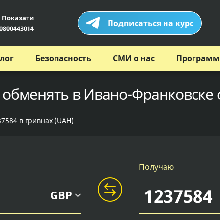
Показати
Подписаться на курс
0800443014
лог
Безопасность
СМИ о нас
Программ
х обменять в Ивано-Франковске 
37584 в гривнах (UAH)
Получаю
GBP