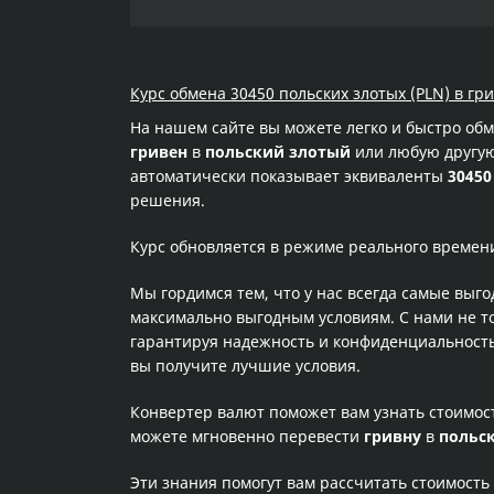
Курс обмена 30450 польских злотых (PLN) в гр
На нашем сайте вы можете легко и быстро об
гривен
в
польский злотый
или любую другую 
автоматически показывает эквиваленты
30450
решения.
Курс обновляется в режиме реального времен
Мы гордимся тем, что у нас всегда самые выг
максимально выгодным условиям. С нами не т
гарантируя надежность и конфиденциальность 
вы получите лучшие условия.
Конвертер валют поможет вам узнать стоимо
можете мгновенно перевести
гривну
в
польс
Эти знания помогут вам рассчитать стоимость