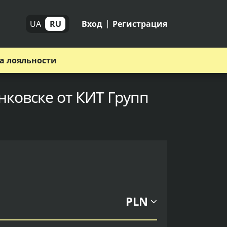
UA
RU
Вход
Регистрация
а лояльности
нковске от КИТ Групп
PLN