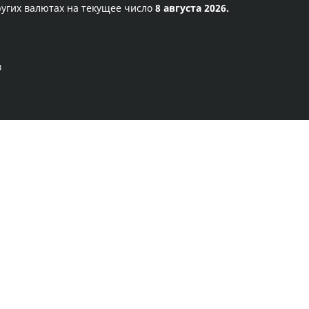
ругих валютах на текущее число
8 августа 2026.
в
Правила сервиса
Политика конфиденциальности
Банковское золото