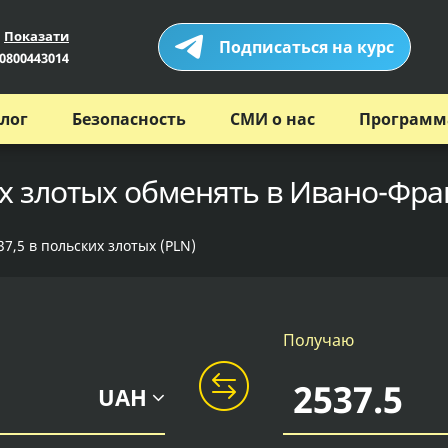
Показати
Подписаться на курс
0800443014
лог
Безопасность
СМИ о нас
Программ
их злотых обменять в Ивано-Фра
7,5 в польских злотых (PLN)
Получаю
UAH