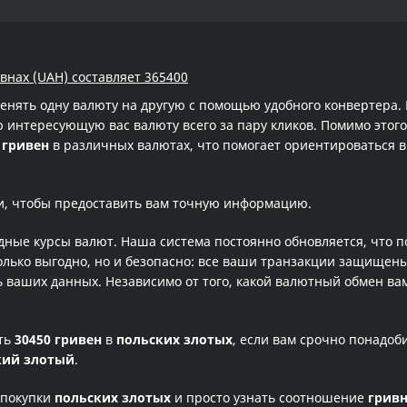
ивнах (UAH) составляет 365400
менять одну валюту на другую с помощью удобного конвертера
интересующую вас валюту всего за пару кликов. Помимо этого
 гривен
в различных валютах, что помогает ориентироваться в
и, чтобы предоставить вам точную информацию.
одные курсы валют. Наша система постоянно обновляется, что 
олько выгодно, но и безопасно: все ваши транзакции защищен
ваших данных. Независимо от того, какой валютный обмен вам
сть
30450 гривен
в
польских злотых
, если вам срочно понадоб
кий злотый
.
 покупки
польских злотых
и просто узнать соотношение
грив