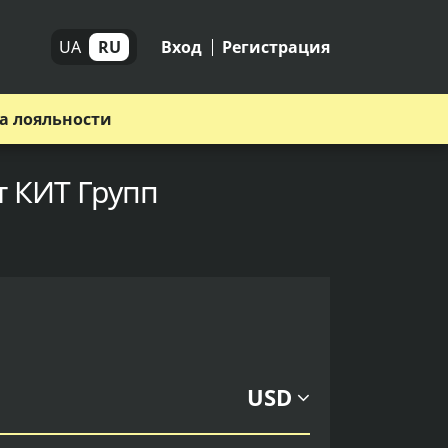
UA
RU
Вход
Регистрация
а лояльности
т КИТ Групп
USD