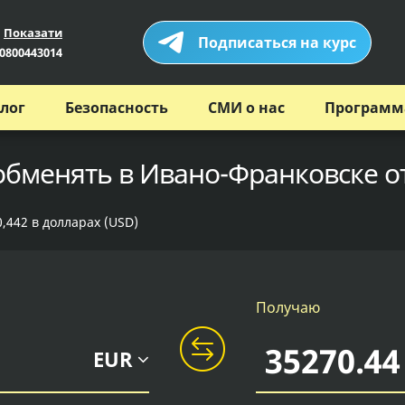
Показати
Подписаться на курс
0800443014
лог
Безопасность
СМИ о нас
Программ
 обменять в Ивано-Франковске о
,442 в долларах (USD)
Получаю
EUR