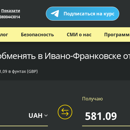
Показати
Подписаться на курс
0800443014
лог
Безопасность
СМИ о нас
Программ
 обменять в Ивано-Франковске о
,09 в фунтах (GBP)
Получаю
UAH