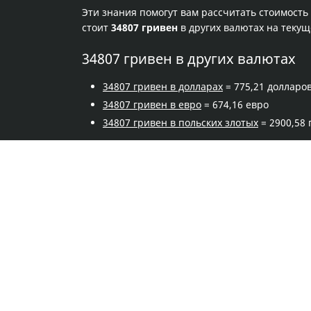
Эти знания помогут вам рассчитать стоимость
стоит
34807 гривен
в других валютах на теку
34807 гривен в других валютах
34807 гривен в долларах
= 775,21 долларо
34807 гривен в евро
= 674,16 евро
34807 гривен в польских злотых
= 2900,58 