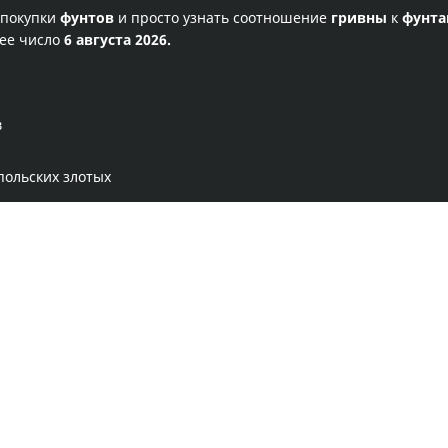
 покупки
фунтов
и просто узнать соотношение
гривны
к
фунт
щее число
6 августа 2026.
в
польских злотых
Правила сервиса
Политика конфиденциальности
Банковское золото