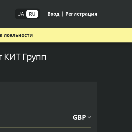
UA
RU
Вход
Регистрация
а лояльности
т КИТ Групп
GBP