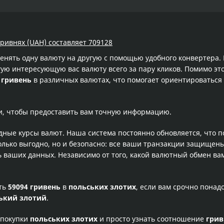
гривнях (UAH) составляет 709128
менять одну валюту на другую с помощью удобного конвертера
ую интересующую вас валюту всего за пару кликов. Помимо это
 гривень
в различных валютах, что помогает ориентироваться
и, чтобы предоставить вам точную информацию.
одные курсы валют. Наша система постоянно обновляется, что 
олько выгодно, но и безопасно: все ваши транзакции защищен
ваших данных. Независимо от того, какой валютный обмен вам
сть
59094 гривень
в
польських злотих
, если вам срочно понад
ький злотий
.
 покупки
польських злотих
и просто узнать соотношение
грив