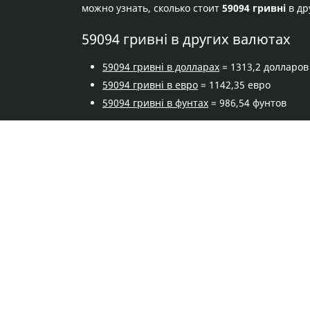
можно узнать, сколько стоит
59094 гривні
в др
59094 гривні в других валютах
59094 гривні в долларах
= 1313,2 долларов
59094 гривні в евро
= 1142,35 евро
59094 гривні в фунтах
= 986,54 фунтов