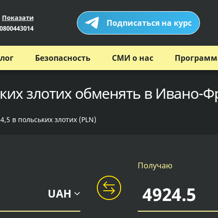
Показати
Подписаться на курс
0800443014
лог
Безопасность
СМИ о нас
Программ
ьких злотих обменять в Ивано-Ф
4,5 в польських злотих (PLN)
Получаю
UAH