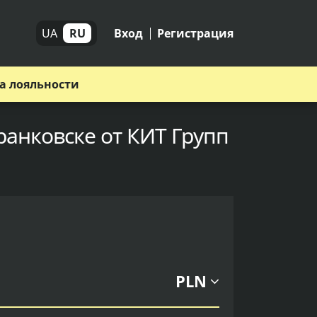
UA
RU
Вход
Регистрация
а лояльности
ранковске от КИТ Групп
PLN