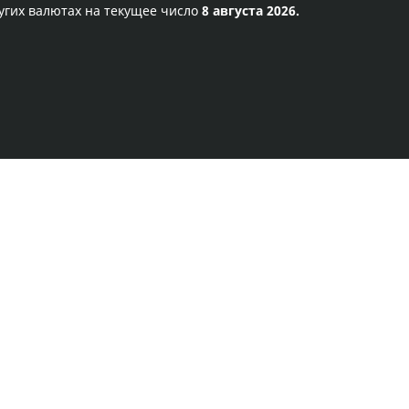
угих валютах на текущее число
8 августа 2026.
Правила сервиса
Политика конфиденциальности
Банковское золото