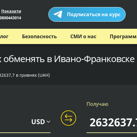
Показати
Подписаться на курс
0800443014
лог
Безопасность
СМИ о нас
Программ
х обменять в Ивано-Франковске
32637,7 в гривнях (UAH)
Получаю
USD