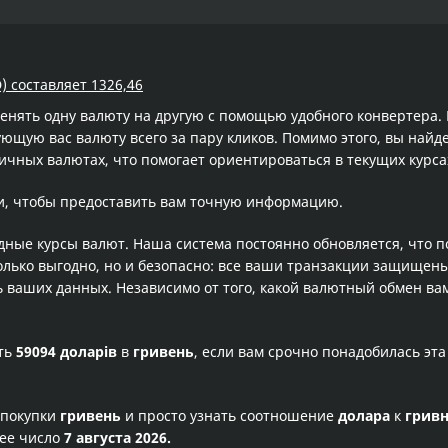
) составляет 1326,46
менять одну валюту на другую с помощью удобного конвертера
щую вас валюту всего за пару кликов. Помимо этого, вы найде
ичных валютах, что помогает ориентироваться в текущих курс
и, чтобы предоставить вам точную информацию.
одные курсы валют. Наша система постоянно обновляется, что 
олько выгодно, но и безопасно: все ваши транзакции защищен
ваших данных. Независимо от того, какой валютный обмен вам
сть
59094 доларів
в
гривень
, если вам срочно понадобилась эт
 покупки
гривень
и просто узнать соотношение
долара
к
гривн
щее число
7 августа 2026.