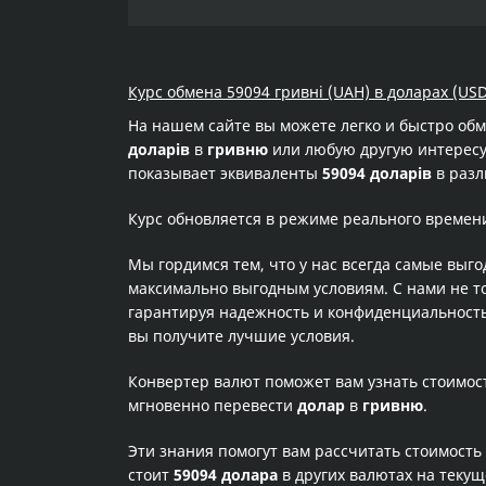
Курс обмена 59094 гривні (UAH) в доларах (USD
На нашем сайте вы можете легко и быстро об
доларів
в
гривню
или любую другую интересую
показывает эквиваленты
59094 доларів
в разл
Курс обновляется в режиме реального времен
Мы гордимся тем, что у нас всегда самые выг
максимально выгодным условиям. С нами не т
гарантируя надежность и конфиденциальность 
вы получите лучшие условия.
Конвертер валют поможет вам узнать стоимо
мгновенно перевести
долар
в
гривню
.
Эти знания помогут вам рассчитать стоимость
стоит
59094 долара
в других валютах на теку