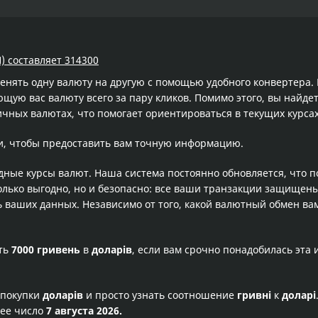
) составляет 314300
менять одну валюту на другую с помощью удобного конвертера
ую вас валюту всего за пару кликов. Помимо этого, вы найдет
ичных валютах, что помогает ориентироваться в текущих курс
и, чтобы предоставить вам точную информацию.
одные курсы валют. Наша система постоянно обновляется, что 
олько выгодно, но и безопасно: все ваши транзакции защищен
ваших данных. Независимо от того, какой валютный обмен вам
сть
7000 гривень
в
доларів
, если вам срочно понадобилась эта
 покупки
доларів
и просто узнать соотношение
гривні
к
доларі
щее число
7 августа 2026.