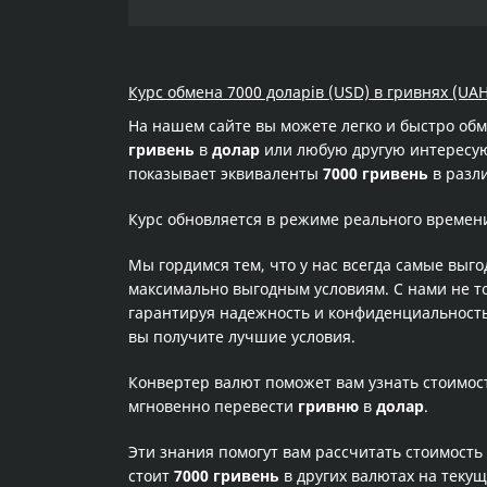
Курс обмена 7000 доларів (USD) в гривнях (UAH
На нашем сайте вы можете легко и быстро об
гривень
в
долар
или любую другую интересующ
показывает эквиваленты
7000 гривень
в разл
Курс обновляется в режиме реального времен
Мы гордимся тем, что у нас всегда самые выг
максимально выгодным условиям. С нами не т
гарантируя надежность и конфиденциальность 
вы получите лучшие условия.
Конвертер валют поможет вам узнать стоимо
мгновенно перевести
гривню
в
долар
.
Эти знания помогут вам рассчитать стоимость
стоит
7000 гривень
в других валютах на теку