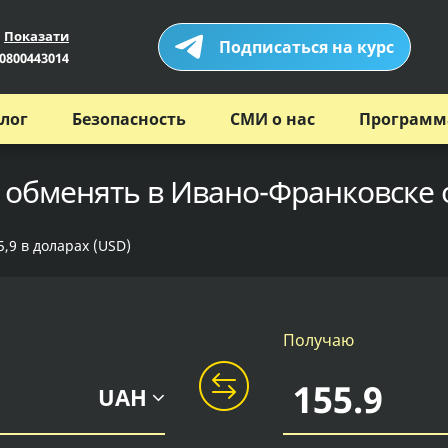
Показати
Подписаться на курс
0800443014
лог
Безопасность
СМИ о нас
Программ
х обменять в Ивано-Франковске 
,9 в доларах (USD)
Получаю
UAH