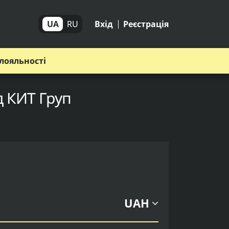
UA
RU
Вхід
Реєстрація
лояльності
д КИТ Груп
UAH