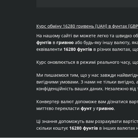
Курс обміну 16280 гривень (UAH) в фунтах (GBP
На нашому сайті ви можете легко та швидко о
фунтів
в
гривню
або будь-яку іншу валюту, яка
еквіваленти
16280 фунтів
в різних валютах, що
Курс оновлюється в режимі реального часу, щ
Ми пишаємося тим, що у нас завжди найвигідн
вигідними умовами. З нами не тільки вигідно, 
конфіденційність ваших даних. Незалежно від 
Конвертер валют допоможе вам дізнатися вар
миттєво перекласти
фунт
у
гривню
.
Ці знання допоможуть вам розрахувати вартіс
скільки коштує
16280 фунтів
в інших валютах 