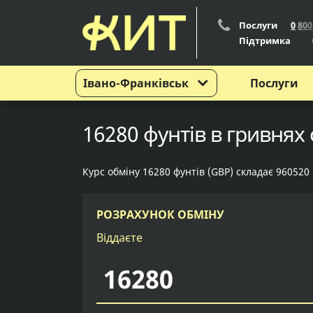
Послуги
0
8
0
0
Підтримка
Івано-Франківськ
Послуги
16280 фунтів в гривнях 
Курс обміну 16280 фунтів (GBP) складає 960520
РОЗРАХУНОК ОБМІНУ
Віддаєте