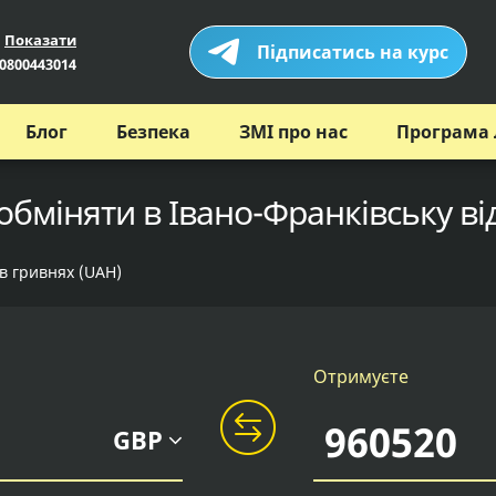
Показати
Підписатись на курс
0800443014
Блог
Безпека
ЗМІ про нас
Програма 
обміняти в Івано-Франківську ві
 в гривнях (UAH)
Отримуєте
GBP