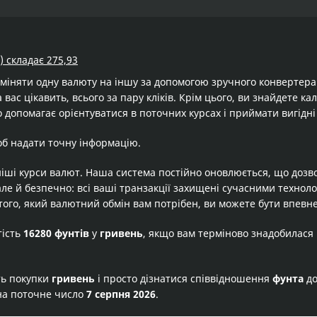
) складає 275,93
бміняти одну валюту на іншу за допомогою зручного конвертер
 вас цікавить, всього за пару кліків. Крім цього, ви знайдете к
 допомагає орієнтуватися в поточних курсах і приймати вигідні
об надати точну інформацію.
іші курси валют. Наша система постійно оновлюється, що дозв
але й безпечно: всі ваші транзакції захищені сучасними технол
того, який валютний обмін вам потрібен, ви можете бути впевне
тість
16280 фунтів
у
гривень
, якщо вам терміново знадобилася
ть покупки
гривень
і просто дізнатися співвідношення
фунта
д
на поточне число
7 серпня 2026
.