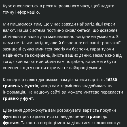
Курс оновлюється в режимі реального часу, щоб надати
точну інформацію.
Ми пишаємося тим, що у нас завжди найвигідніші курси
валют. Наша система постійно оновлюється, що дозволяє
обмінювати валюту за максимально вигідними умовами. З
нами не тільки вигідно, але й безпечно: всі ваші транзакції
захищені сучасними технологіями безпеки, гарантуючи
надійність та конфіденційність ваших даних. Незалежно від
того, який валютний обмін вам потрібен, ви можете бути
впевнені, що у нас ви отримаєте найкращі умови.
Конвертер валют допоможе вам дізнатися вартість
16280
гривень
у
фунтів
, якщо вам терміново знадобилася ця
інформація. На нашому сайті ви можете миттєво перекласти
гривню
у
фунт
.
Ці знання допоможуть вам розрахувати вартість покупки
фунтів
і просто дізнатися співвідношення
гривні
до
фунтам
. Також на сторінці можна дізнатися скільки коштує