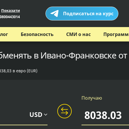
Показати
Подписаться на курс
0800443014
лог
Безопасность
СМИ о нас
Программ
обменять в Ивано-Франковске от
38,03 в евро (EUR)
Получаю
USD