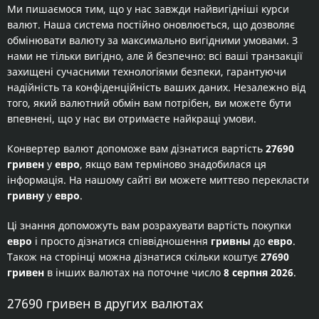
Ми пишаємося тим, що у нас завжди найвигідніші курси
валют. Наша система постійно оновлюється, що дозволяє
обмінювати валюту за максимально вигідними умовами. З
нами не тільки вигідно, але й безпечно: всі ваші транзакції
захищені сучасними технологіями безпеки, гарантуючи
надійність та конфіденційність ваших даних. Незалежно від
того, який валютний обмін вам потрібен, ви можете бути
впевнені, що у нас ви отримаєте найкращі умови.
Конвертер валют допоможе вам дізнатися вартість
27690
гривен
у
евро
, якщо вам терміново знадобилася ця
інформація. На нашому сайті ви можете миттєво перекласти
гривну
у
евро
.
Ці знання допоможуть вам розрахувати вартість покупки
евро
і просто дізнатися співвідношення
гривны
до
евро
.
Також на сторінці можна дізнатися скільки коштує
27690
гривен
в інших валютах на поточне число
8 серпня 2026
.
27690 гривен в других валютах