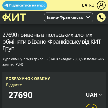
UA
RU
Підписатись на курс
Івано-Франківськ
27690 гривень в польських злотих
обміняти в Івано-Франківську від КИТ
Груп
Курс обміну 27690 гривень (UAH) складає 2307,5 в польських
злотих (PLN)
РОЗРАХУНОК ОБМІНУ
Віддаєте
UAH