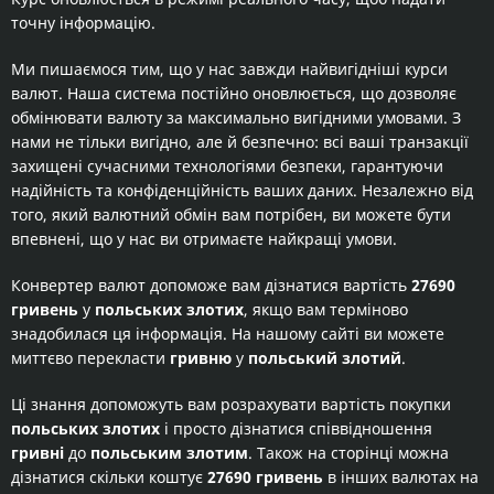
точну інформацію.
Ми пишаємося тим, що у нас завжди найвигідніші курси
валют. Наша система постійно оновлюється, що дозволяє
обмінювати валюту за максимально вигідними умовами. З
нами не тільки вигідно, але й безпечно: всі ваші транзакції
захищені сучасними технологіями безпеки, гарантуючи
надійність та конфіденційність ваших даних. Незалежно від
того, який валютний обмін вам потрібен, ви можете бути
впевнені, що у нас ви отримаєте найкращі умови.
Конвертер валют допоможе вам дізнатися вартість
27690
гривень
у
польських злотих
, якщо вам терміново
знадобилася ця інформація. На нашому сайті ви можете
миттєво перекласти
гривню
у
польський злотий
.
Ці знання допоможуть вам розрахувати вартість покупки
польських злотих
і просто дізнатися співвідношення
гривні
до
польським злотим
. Також на сторінці можна
дізнатися скільки коштує
27690 гривень
в інших валютах на