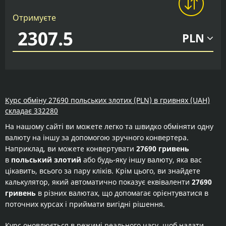
Отримуєте
PLN
Курс обміну 27690 польських злотих (PLN) в гривнях (UAH)
складає 332280
На нашому сайті ви можете легко та швидко обміняти одну
валюту на іншу за допомогою зручного конвертера.
Наприклад, ви можете конвертувати
27690 гривень
в
польський злотий
або будь-яку іншу валюту, яка вас
цікавить, всього за пару кліків. Крім цього, ви знайдете
калькулятор, який автоматично показує еквіваленти
27690
гривень
в різних валютах, що допомагає орієнтуватися в
поточних курсах і приймати вигідні рішення.
Курс оновлюється в режимі реального часу, щоб надати