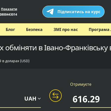
Показати
Підписатись на курс
0800443014
Блог
Безпека
ЗМІ про нас
Програма 
х обміняти в Івано-Франківську 
9 в доларах (USD)
Отримуєте
UAH