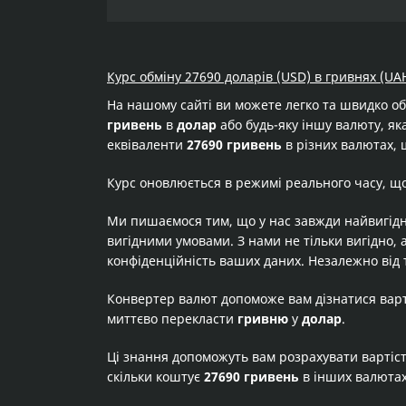
Курс обміну 27690 доларів (USD) в гривнях (UA
На нашому сайті ви можете легко та швидко о
гривень
в
долар
або будь-яку іншу валюту, яка
еквіваленти
27690 гривень
в різних валютах, 
Курс оновлюється в режимі реального часу, щ
Ми пишаємося тим, що у нас завжди найвигідн
вигідними умовами. З нами не тільки вигідно, 
конфіденційність ваших даних. Незалежно від 
Конвертер валют допоможе вам дізнатися вар
миттєво перекласти
гривню
у
долар
.
Ці знання допоможуть вам розрахувати вартіс
скільки коштує
27690 гривень
в інших валюта