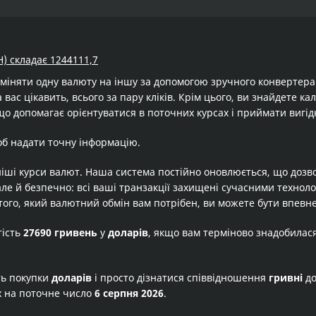
H) складає 1244111,7
бміняти одну валюту на іншу за допомогою зручного конвертер
 вас цікавить, всього за пару кліків. Крім цього, ви знайдете к
що допомагає орієнтуватися в поточних курсах і приймати вигід
об надати точну інформацію.
іші курси валют. Наша система постійно оновлюється, що дозв
але й безпечно: всі ваші транзакції захищені сучасними технол
того, який валютний обмін вам потрібен, ви можете бути впевне
тість
27690 гривень
у
доларів
, якщо вам терміново знадобилас
ть покупки
доларів
і просто дізнатися співвідношення
гривні
д
х на поточне число
6 серпня 2026
.