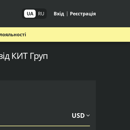
UA
RU
Вхід
Реєстрація
лояльності
від КИТ Груп
USD